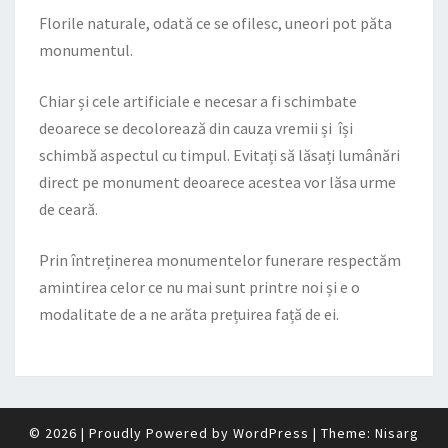
Florile naturale, odată ce se ofilesc, uneori pot păta
monumentul.
Chiar și cele artificiale e necesar a fi schimbate
deoarece se decolorează din cauza vremii și își
schimbă aspectul cu timpul. Evitați să lăsați lumânări
direct pe monument deoarece acestea vor lăsa urme
de ceară.
Prin întreținerea monumentelor funerare respectăm
amintirea celor ce nu mai sunt printre noi și e o
modalitate de a ne arăta prețuirea față de ei.
© 2026
|
Proudly Powered by
WordPress
|
Theme:
Nisarg