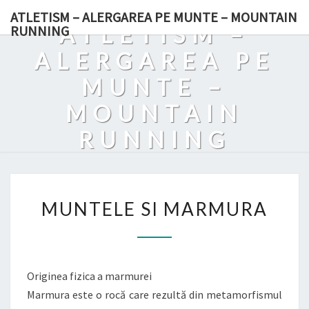
Skip
ATLETISM – ALERGAREA PE MUNTE – MOUNTAIN
to
ATLETISM –
RUNNING
content
ALERGAREA PE
MUNTE –
MOUNTAIN
RUNNING
MUNTELE
MUNTELE SI MARMURA
SI
MARMURA
Originea fizica a marmurei
Marmura este o rocă care rezultă din metamorfismul