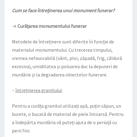
Cum se face întreținerea unui monument funerar?
→
Curățarea monumentului funerar
Metodele de întreținere sunt diferite în funcție de
materialul monumentului. Cu trecerea timpului,
vremea nefavorabilă (vânt, ploi, zăpadă, frig, căldură
excesiva), umiditatea și poluarea duc la depuneri de
murdărie și la degradarea obiectelor funerare.
–
întreținerea granitului
Pentru a curăța granitul utilizați apă, puțin săpun, un
burete, o bucată de material de piele întoarsă. Pentru
a îndepărta murdăria vă puteți ajuta de o periuță cu
perii fini.