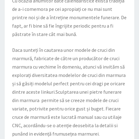
Cu ocazia anumitor date calendaristice există tradiția
de a-i comemora pe cei apropiați ce nu mai sunt
printre noi și de a întreține monumentele funerare. De
fapt, ar fi bine să fie îngrijite periodic pentru a fi
păstrate în stare cât mai bună.
Daca sunteți în cautarea unor
modele de cruci din
marmură
, fabricate de către un
producător de cruci
marmura
cu vechime în domeniu, atunci vă invităm să
explorați diversitatea modelelor de
cruci din marmura
și să găsiți modelul perfect pentru cei dragi pe oricare
dintre aceste linkuri.Sculptarea unei
pietre funerare
din marmura
permite să se creeze modele de cruci
variate, potrivite pentru orice gust și buget. Fiecare
cruce de marmură este lucrată manual sau cu utilaje
CNC, acordându-se o atenție deosebita la detalii si
punând in evidență frumusețea marmurei.