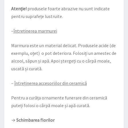
Atenție!
produsele foarte abrazive nu sunt indicate
pentru suprafețe lustruite.
–
întreținerea marmurei
Marmura este un material delicat. Produsele acide (de
exemplu, oțet) o pot deteriora. Folosiți un amestec de
alcool, săpun și apă. Apoi ștergeți cu o cârpă moale,
uscată și curată.
–
întreținerea accesoriilor din ceramică
Pentru a curăța ornamente funerare din ceramică
puteți folosi o cârpă moale și apă curată.
→
Schimbarea florilor